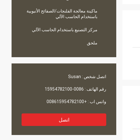
ماكينة معالجة الفلنجات/الصفائح الأنبوبية
باستخدام الحاسب الآلي
مركز التصنيع باستخدام الحاسب الآلي
ملحق
اتصل شخص :
Susan
رقم الهاتف :
0086-15954782100
واتس اب :
+008615954782100
اتصل