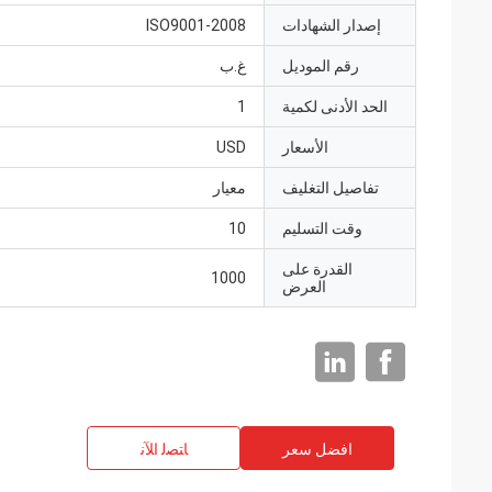
إصدار الشهادات
ISO9001-2008
رقم الموديل
غ.ب
الحد الأدنى لكمية
1
الأسعار
USD
تفاصيل التغليف
معيار
وقت التسليم
10
القدرة على
1000
العرض
افضل سعر
ﺎﺘﺼﻟ ﺍﻶﻧ