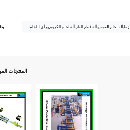
لازما,آلة لحام القوس,آلة قطع الغاز,آلة لحام الكربون,رأى اللحام
بطا
المنتجات الم