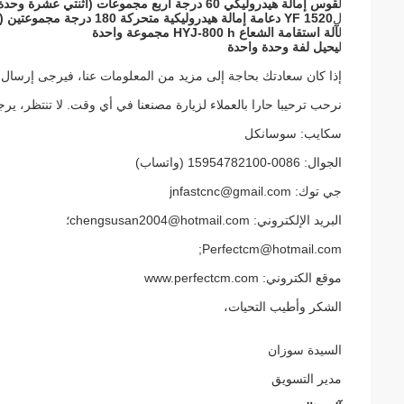
ل
قوس إمالة هيدروليكي 60 درجة أربع مجموعات (اثنتي عشرة وحدة)
ل
YF 1520 دعامة إمالة هيدروليكية متحركة 180 درجة مجموعتين (أربع وحدات)
ل
آلة استقامة الشعاع HYJ-800 h مجموعة واحدة
ل
يحيل لفة وحدة واحدة
إذا كان سعادتك بحاجة إلى مزيد من المعلومات عنا، فيرجى إرسال ا
نرحب ترحيبا حارا بالعملاء لزيارة مصنعنا في أي وقت. لا تنتظر، ير
سكايب: سوسانكل
الجوال: 0086-15954782100 (واتساب)
جي توك: jnfastcnc@gmail.com
البريد الإلكتروني: chengsusan2004@hotmail.com؛
Perfectcm@hotmail.com;
موقع الكتروني: www.perfectcm.com
الشكر وأطيب التحيات،
السيدة سوزان
مدير التسويق