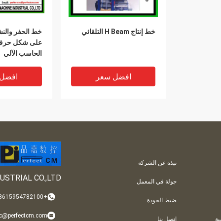
خط إنتاج H Beam التلقائي
خط الحفر والن
الحاسب الآلي
افضل سعر
افضل
نبذة عن الشركة
USTRIAL CO.,LTD
جولة في المعمل
+008615954782100
ضبط الجودة
nc@perfectcm.com
ة
اتصل بنا