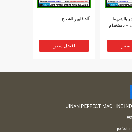
شر بالشريط
آلة فليبير الشعاع
على شكل حرف H باستخدام
 سعر
افضل سعر
JINAN PERFECT MACHINE IND
perfectc