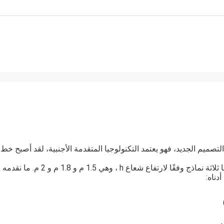
لشعاع H هو نوع من خط إنتاج التصميم الجديد، فهو يعتمد التكنولوجيا المتقدمة الأجنبية، لقد أصبح خط
شركتنا متخصصة في خط الإنتاج الأوتوماتيكي لشعاع h ، لدينا ثلاثة نماذج وفقًا لارتفاع شعاع h ، وهي 1.5 م و 1.8 م و 2 م. ما نقدمه