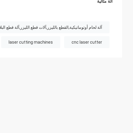
آلة مثالية
آلة لحام أوتوماتيكية,القطع بالليزر,آلات قطع الليزر,آلة قطع الب
laser cutting machines
cnc laser cutter