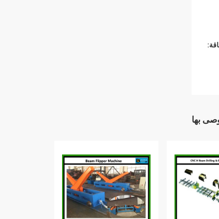
قة:
وصى بها