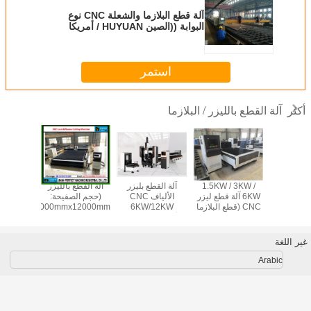
آلة قطع البلازما والشعلة CNC نوع
البوابة ((الصين HUYUAN / أمريكا
HYPERTHEM مصدر الطاقة البلازما)
استمر
آلة القطع بالليزر / البلازما
أكثر
6KW/12KW آلة
1.5KW / 3KW /
آلة القطع بليزر
آلة القطع بالليزر
آلة القط
ر الألياف
6KW آلة قطع ليزر
الألياف CNC
(حجم الصفيحة:
CNC للأنابيب
CNC (قطع البلازما
6KW/12KW
2000mmx12000mm)
للصفائح 
ة والربعية،
في الخيار)
للأنابيب والعوارض
(رأس 
شعة
وغيرها من الفولاذ
بالبلازما
غير النظامي
غير اللغة
Arabic