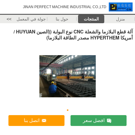
JINAN PERFECT MACHINE INDUSTRIAL CO.,LTD
منزل
المنتجات
حول بنا
جولة في المعمل
>>
آلة قطع البلازما والشعلة CNC نوع البوابة ((الصين HUYUAN /
أمريكا HYPERTHEM مصدر الطاقة البلازما)
افضل سعر
اتصل بنا