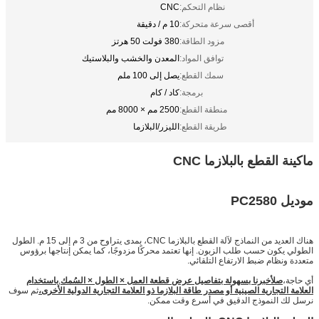
نظام التحكم:
CNC
أقصى سرعة متحركة:
10 م / دقيقة
مزود الطاقة:
380 فولت 50 هرتز
توافق المواد:
المعدن والخشب والبلاستيك
سمك القطع:
يصل إلى 100 ملم
برمجة:
كاد / كام
منطقة القطع:
2500 مم × 8000 مم
طريقة القطع:
الليزر/البلازما
ماكينة القطع بالبلازما CNC
موديل PC2580
هناك العديد من النماذج لآلة القطع بالبلازما CNC، بمدى يتراوح من 3 م إلى 15 م. الطول
الطولي يكون حسب طلب الزبون. إنها تعتمد محركًا مزدوجًا، كما يمكن إنتاجها برؤوس
متعددة ونظام ضبط الارتفاع التلقائي.
أي حاجة،
ص
ل
أخبرنا بسهولة بتفاصيل عرض قطعة العمل × الطول × السُمك
,
باستخدام
العلامة التجارية الصينية أو مصدر طاقة البلازما ذو العلامة التجارية الدولية الأخرى،
ثم سوف
نرسل لك النموذج الدقيق في أسرع وقت ممكن.