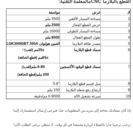
القطع بالبلازما CNC
م
المعلمة التقنية
:
لا
.
غرض
مواصفة
1
مساحة المسار الأفقي
3500 ملم
2
عرض القطع الفعال
00 ملم
25
3
مساحة المسار الطولي
10000 ملم
4
طول القطع الفعال
00 ملم
80
5
مصدر طاقة البلازما
الصين هوايوان LGK300IGBT 300A
6
سمك قطع البلازما
≥
35
مم (ثقب) ؛
≥
65
مم (قطع الحافة)
7
سمك قطع الوقود الأكسجين
6-80 ملم
(ثقب)
;
200 ملم
(قطع الحافة)
8
ميل قسم قطع البلازما
5-8°
9
ارتفاع رفع شعلة البلازما
150 ملم
10
سرعة تشغيل الآلة
0-9000 مم/دقيقة
إذا كان سعادتك بحاجة إلى مزيد من المعلومات عنا، فيرجى إرسال استفسارك إلينا.
نرحب ترحيبا حارا بالعملاء لزيارة مصنعنا في أي وقت. لا تنتظر، يرجى الطلب الآن!