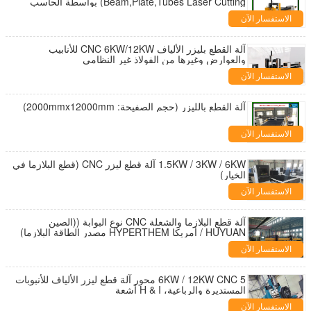
Beam,Plate,Tubes Laser Cutting) بواسطة الحاسب
الآلي OLT-3018 20KW
الاستفسار الآن
آلة القطع بليزر الألياف CNC 6KW/12KW للأنابيب
والعوارض وغيرها من الفولاذ غير النظامي
الاستفسار الآن
آلة القطع بالليزر (حجم الصفيحة: 2000mmx12000mm)
الاستفسار الآن
1.5KW / 3KW / 6KW آلة قطع ليزر CNC (قطع البلازما في
الخيار)
الاستفسار الآن
آلة قطع البلازما والشعلة CNC نوع البوابة ((الصين
HUYUAN / أمريكا HYPERTHEM مصدر الطاقة البلازما)
الاستفسار الآن
6KW / 12KW CNC 5 محور آلة قطع ليزر الألياف للأنبوبات
المستديرة والرباعية، H & I أشعة
الاستفسار الآن