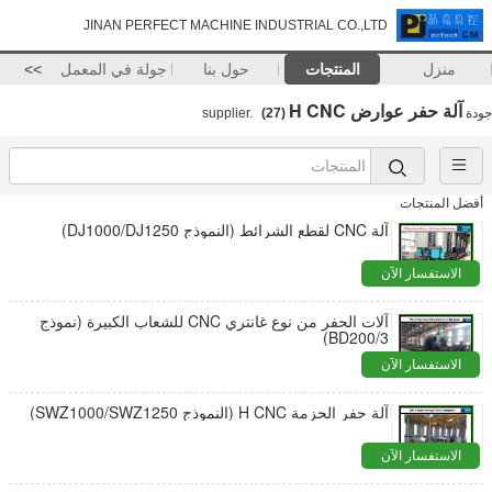
JINAN PERFECT MACHINE INDUSTRIAL CO.,LTD
منزل
المنتجات
حول بنا
جولة في المعمل
>>
آلة حفر عوارض H CNC
جودة
supplier.
(27)
أفضل المنتجات
آلة CNC لقطع الشرائط (النموذج DJ1000/DJ1250)
الاستفسار الآن
آلات الحفر من نوع غانتري CNC للشعاب الكبيرة (نموذج
BD200/3)
الاستفسار الآن
آلة حفر الحزمة H CNC (النموذج SWZ1000/SWZ1250)
الاستفسار الآن