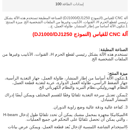
إمدادات الطاقة:
100
آلة CNC للقياس (النموذج DJ1000/DJ1250) الصناعة المطبقة:تستخدم هذه الآلة بشكل
رئيسي لقطع الحزم H، القنوات، الأنابيب وغيرها من الملفات الشخصية الخ. ميزة المنتج:
1.تتكون الآلة أساسا من إطار المنشار، طاولة العمل، ج...
آلة CNC للقياس (النموذج DJ1000/DJ1250)
الصناعة المطبقة
:
تستخدم هذه الآلة بشكل رئيسي لقطع الحزم H، القنوات، الأنابيب وغيرها من
الملفات الشخصية الخ.
ميزة المنتج
:
1.
تتكون الآلة أساسا من إطار المنشار، طاولة العمل، جهاز التغذية الرأسية،
جهاز الضغط الرأسي، طاولة العمل الدوارة، عربة لتغذية قطعة العمل،
النظام الهيدروليكي،نظام التبريد والنظام الكهربائي الخ.
2يمكن تعديل سرعة التغذية تلقائيًا وفقًا للقسم المختلف ويمكن أيضًا إدراك
المنشار المتبادل.
3. كفاءة عالية ودقة عالية وضع زاوية الدوران.
4الميكانيكا مجهزة بمحمل مشبك يمكن أن تحدد تلقائيًا طول إدخال H-beam
، والتي يمكن أن تحصل تلقائيًا على التحكم في جميع العمليات.
5استخدام الشاشة اللمسية لإدخال بُعد قطعة العمل، ويمكن عرض بيانات