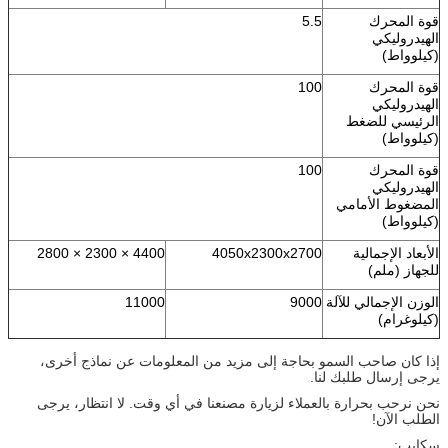
قوة المحرك
5.5
الهيدروليكي
(كيلوواط)
قوة المحرك
100
الهيدروليكي
الرئيسي للضغط
(كيلوواط)
قوة المحرك
100
الهيدروليكي
المضغوط الأمامي
(كيلوواط)
الأبعاد الإجمالية
4050x2300x2700
4400 × 2300 × 2800
للجهاز (ملم)
الوزن الإجمالي للآلة
9000
11000
(كيلوغرام)
إذا كان صاحب السمو بحاجة إلى مزيد من المعلومات عن نماذج أخرى،
يرجى إرسال طلبك لنا.
نحن نرحب بحرارة بالعملاء لزيارة مصنعنا في أي وقت. لا انتظار، يرجى
الطلب الآن!
سكايب: