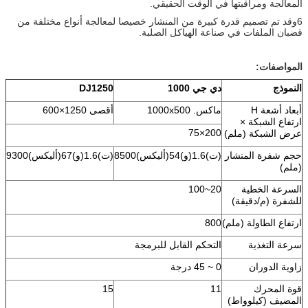
المعالجة ومراقبتها في الوقت الحقيقي.
6وقد تم تصميم قدرة كبيرة من المنشار خصيصا لمعالجة أنواع مختلفة من
قضبان الملفات في صناعة الهياكل الصلبة.
المواصفات:
النموذج
دي جي 1000
DJ1250
أبعاد أشعة H
ماكس. 1000x500
أقصى 1250×600
ارتفاع الشبكة ×
200×75
عرض الشبكة (ملم)
حجم شفرة المنشار
(ت)1.6(و)54(أليكس)8500
(ت)1.6(و)67(أليكس)9300
(ملم)
السرعة الخطية
20~100
للشفرة (م/دقيقة)
ارتفاع الطاولة (ملم)
800
سرعة التغذية
التحكم القابل للبرمجة
زاوية الدوران
0 ~ 45 درجة
قوة المحرك
11
15
المضيف (كيلوواط)