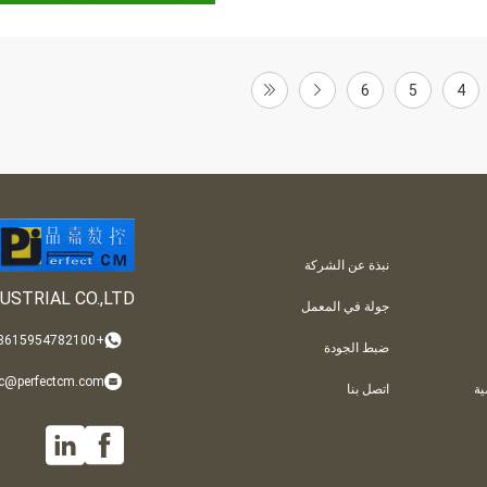
6
5
4
نبذة عن الشركة
USTRIAL CO.,LTD
جولة في المعمل
+008615954782100
ضبط الجودة
nc@perfectcm.com
ة
اتصل بنا