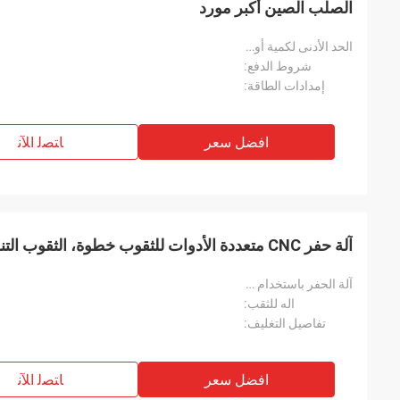
الصلب الصين أكبر مورد
الحد الأدنى لكمية أويدر:
شروط الدفع:
إمدادات الطاقة:
افضل سعر
ﺎﺘﺼﻟ ﺍﻶﻧ
آلة حفر CNC متعددة الأدوات للثقوب خطوة، الثقوب التنوبية، جرف الطحن
آلة الحفر باستخدام الحاسب الآلي:
اله للثقب:
تفاصيل التغليف:
افضل سعر
ﺎﺘﺼﻟ ﺍﻶﻧ