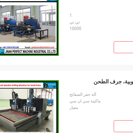
1
تي تي
10000
آلة حفر الصفائح
ماكينة سي ان سي
معيار