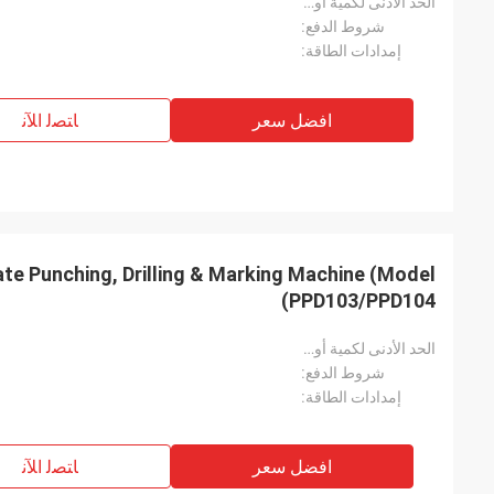
الحد الأدنى لكمية أويدر:
شروط الدفع:
إمدادات الطاقة:
افضل سعر
ﺎﺘﺼﻟ ﺍﻶﻧ
te Punching, Drilling & Marking Machine (Model
PPD103/PPD104)
الحد الأدنى لكمية أويدر:
شروط الدفع:
إمدادات الطاقة:
افضل سعر
ﺎﺘﺼﻟ ﺍﻶﻧ