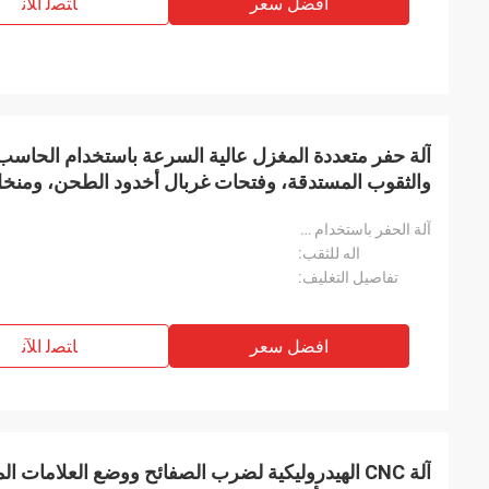
افضل سعر
ﺎﺘﺼﻟ ﺍﻶﻧ
آلة حفر متعددة المغزل عالية السرعة باستخدام الحاسب
والثقوب المستدقة، وفتحات غربال أخدود الطحن، ومنخل 
آلة الحفر باستخدام الحاسب الآلي:
اله للثقب:
تفاصيل التغليف:
افضل سعر
ﺎﺘﺼﻟ ﺍﻶﻧ
آلة CNC الهيدروليكية لضرب الصفائح ووضع العلامات