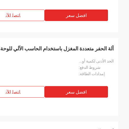
افضل سعر
ﺎﺘﺼﻟ ﺍﻶﻧ
آلة الحفر متعددة المغزل باستخدام الحاسب الآلي للوحة، 
الحد الأدنى لكمية أويدر:
شروط الدفع:
إمدادات الطاقة:
افضل سعر
ﺎﺘﺼﻟ ﺍﻶﻧ