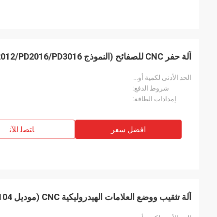
آلة حفر CNC للصفائح (النموذج PD2010/PD2012/PD2016/PD3016)
الحد الأدنى لكمية أويدر:
شروط الدفع:
إمدادات الطاقة:
افضل سعر
ﺎﺘﺼﻟ ﺍﻶﻧ
آلة تثقيب ووضع العلامات الهيدروليكية CNC (موديل PP103/PP104)