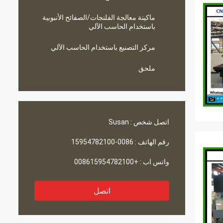
ماكينة معالجة الفلنجات/الصفائح الأنبوبية
باستخدام الحاسب الآلي
مركز التصنيع باستخدام الحاسب الآلي
ملحق
اتصل شخص :
Susan
رقم الهاتف :
0086-15954782100
واتس اب :
+008615954782100
اتصل