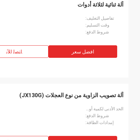
آلة ثنائية لثلاثة أدوات
تفاصيل التغليف:
وقت التسليم:
شروط الدفع:
افضل سعر
ﺎﺘﺼﻟ ﺍﻶﻧ
آلة تصويب الزاوية من نوع العجلات (JX130G)
الحد الأدنى لكمية أويدر:
شروط الدفع:
إمدادات الطاقة: