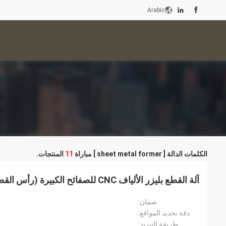
Arabic
الكلمات الدالة [ sheet metal former ] مباراة
11
المنتجات.
آلة القطع بليزر الألياف CNC للصفائح الكبيرة (رأس القطع بالبلازما اختياري)
ضمان:
دقة تحديد المواقع:
طريقة التبريد: