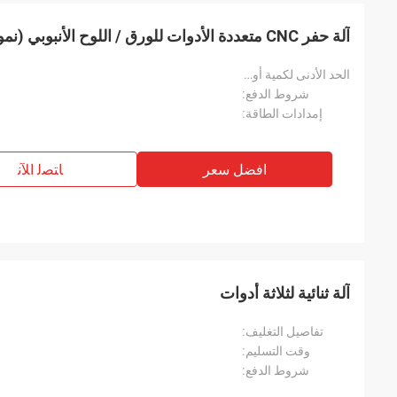
آلة حفر CNC متعددة الأدوات للورق / اللوح الأنبوبي (نموذج PHD6060-4)
الحد الأدنى لكمية أويدر:
شروط الدفع:
إمدادات الطاقة:
افضل سعر
ﺎﺘﺼﻟ ﺍﻶﻧ
آلة ثنائية لثلاثة أدوات
تفاصيل التغليف:
وقت التسليم:
شروط الدفع: