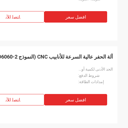
افضل سعر
ﺎﺘﺼﻟ ﺍﻶﻧ
آلة الحفر عالية السرعة للأنابيب CNC (النموذج PHD6060-2)
الحد الأدنى لكمية أويدر:
شروط الدفع:
إمدادات الطاقة:
افضل سعر
ﺎﺘﺼﻟ ﺍﻶﻧ