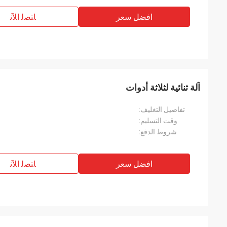
افضل سعر
ﺎﺘﺼﻟ ﺍﻶﻧ
آلة ثنائية لثلاثة أدوات
تفاصيل التغليف:
وقت التسليم:
شروط الدفع:
افضل سعر
ﺎﺘﺼﻟ ﺍﻶﻧ