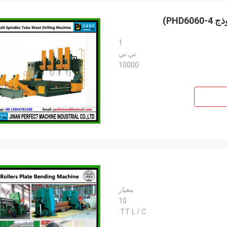
1
تي تي
10000
معيار
10
TT L / C.