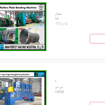
معيار
10
TT L / C.
1
تي تي
10000