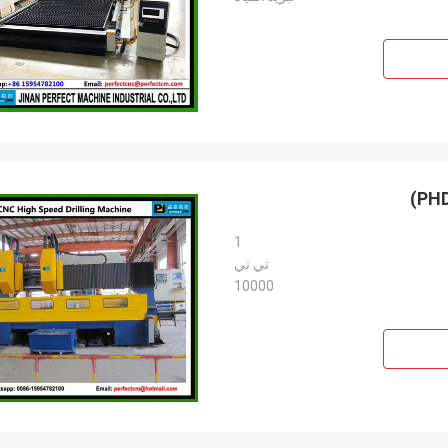
1
تي تي
10000