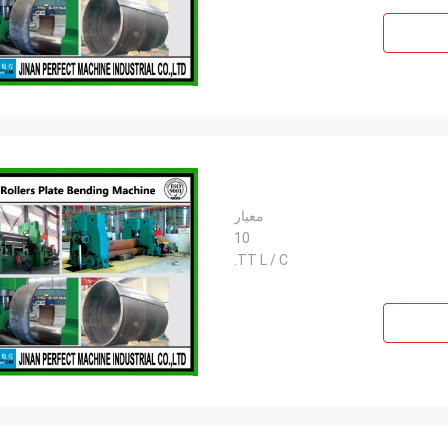
معيار
10
TT L / C.