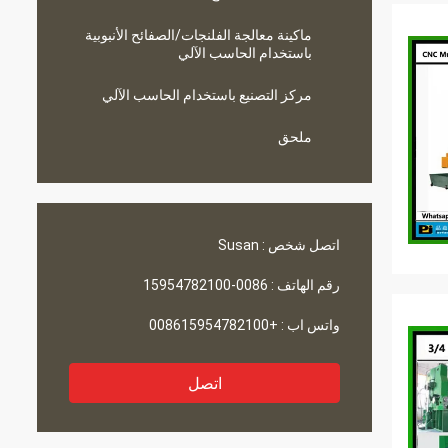
ماكينة معالجة الفلنجات/الصفائح الأنبوبية
باستخدام الحاسب الآلي
مركز التصنيع باستخدام الحاسب الآلي
ملحق
اتصل شخص :
Susan
رقم الهاتف :
0086-15954782100
واتس اب :
+008615954782100
اتصل