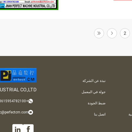
2
نبذة عن الشركة
USTRIAL CO.,LTD
جولة في المعمل
+008615954782100
ضبط الجودة
nc@perfectcm.com
ة
اتصل بنا