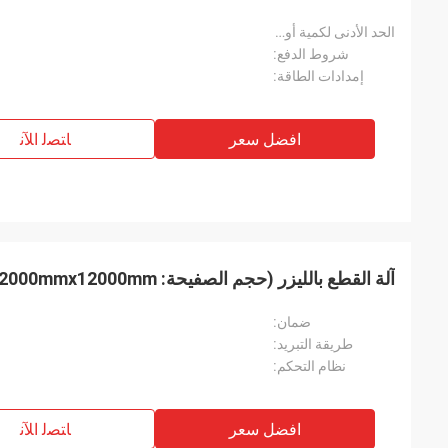
الحد الأدنى لكمية أويدر:
شروط الدفع:
إمدادات الطاقة:
افضل سعر
ﺎﺘﺼﻟ ﺍﻶﻧ
آلة القطع بالليزر (حجم الصفيحة: 2000mmx12000mm)
ضمان:
طريقة التبريد:
نظام التحكم:
افضل سعر
ﺎﺘﺼﻟ ﺍﻶﻧ