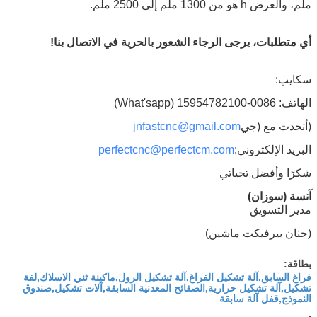
ملم، والعرض h هو من 1300 ملم إلى 2500 ملم.
أي متطلبات، يرجى الرجاء الشعور بالحرية في الاتصال بنا!
سكايب:
الهاتف: 0086-15954782100 (What'sapp)
(أتحدث مع (جي
jnfastcnc@gmail.com
البريد الإلكتروني:
perfectcnc@perfectcm.com
شكرًا وأفضل تحياتي
آنسة (سوزان)
مدير التسويق
(جنان بيرفيكت ماشين)
بطاقة:
فراغ السابق,آلة تشكيل الفراغ,آلة تشكيل الرول,ماكينة ثني الاسلاك,لفة
تشكيل,آلة تشكيل حرارية,الصفائح المعدنية السابقة,آلات تشكيل,صندوق
النموذج,قفل آلة سابقة
,