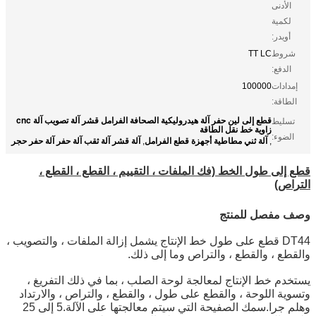
الأدنى
لكمية
أويدر:
شروط
TT LC
الدفع:
إمدادات
100000
الطاقة:
قطع إلى لين حفر آلة هيدروليكية الصحافة الفرامل قشر آلة تصويب آلة cnc
تسليط
زاوية خط نقل الطاقة
الضوء:
آلة ثني مطاطية أجهزة قطع الفرامل
آلة قشر آلة ثقب آلة حفر آلة حفر حجر
,
,
قطع إلى طول الخط (فك الملفات ، التقييم ، القطع ، القطع ،
التراص)
وصف مفصل للمنتج
DT44 قطع على طول خط الإنتاج يشمل إزالة الملفات ، والتصويب ،
والقطع ، والقطع ، والتراص وما إلى ذلك.
يستخدم خط الإنتاج لمعالجة لوحة الصلب ، بما في ذلك التفريغ ،
وتسوية اللوحة ، والقطع على طول ، والقطع ، والتراص ، والارتداد
وهلم جرا.سمك الصفيحة التي سيتم معالجتها على الآلة.5 إلى 25