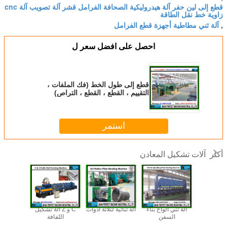
قطع إلى لين حفر آلة هيدروليكية الصحافة الفرامل قشر آلة تصويب آلة cnc
زاوية خط نقل الطاقة
آلة ثني مطاطية أجهزة قطع الفرامل
,
احصل على افضل سعر ل
قطع إلى طول الخط (فك الملفات ،
التقييم ، القطع ، القطع ، التراص)
استمر
آلات تشكيل المعادن
أكثر
 و Z آلة تشكيل
آلة ثني ألواح بناء
آلة ثنائية لثلاثة أدوات
C و Z آلة تشكيل
آلة تسوية
لفافة
السفن
اللفافة
NC