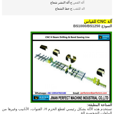
آلة القص:
ح آلة النشر شعاع
اله للثقب:
ح خط الشعاع
آلة CNC للقياس
النموذج BS1000/BS1250
الصناعة المطبقة
:
تستخدم هذه الآلة بشكل رئيسي لقطع الحزم H، القنوات، الأنابيب وغيرها من
الملفات الشخصية الخ.