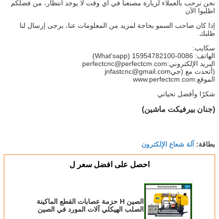
نحن نرحب بالعملاء لزيارة مصنعنا في أي وقت لا يوجد انتظار، من فضلكم
اطلبوا الآن
إذا كان صاحب السمو بحاجة لمزيد من المعلومات عنا، يرجى إرسال لنا
طلبك.
سكايب:
الهاتف: 0086-15954782100 (What'sapp)
البريد الإلكتروني:
perfectcnc@perfectcm.com
(أتحدث مع (جي
jnfastcnc@gmail.com
الموقع:
www.perfectcm.com
شكرًا وأفضل تحياتي
(جنان بيرفيكت ماشين)
آلة شعاع الإلكترون
بطاقة:
احصل على افضل سعر ل
الصين H حزمة عصابات القطع الماكينة
الصلب الهيكلي آلات المورد في الصين
(BS1250)