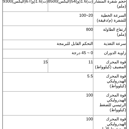
حجم شفرة المنشار
(ت)1.6(و)54(أليكس)8500
(ت)1.6(و)67(أليكس)9300
(ملم)
السرعة الخطية
20~100
للشفرة (م/دقيقة)
ارتفاع الطاولة
800
(ملم)
سرعة التغذية
التحكم القابل للبرمجة
زاوية الدوران
0 ~ 45 درجة
قوة المحرك
11
15
المضيف (كيلوواط)
قوة المحرك
5.5
الهيدروليكي
(كيلوواط)
قوة المحرك
100
الهيدروليكي
الرئيسي للضغط
(كيلوواط)
قوة المحرك
100
الهيدروليكي
المضغوط الأمامي