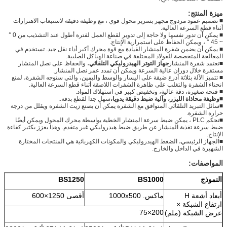
ميزة المنتج
:
■ تصميم عمود مزدوج مجهز بسرير محول قوي ، مع وظيفة دقيقة لاستيعاب الاهتزازات
أثناء قطع السرعة العالية.
■ يمكن أن تدور نفسها ولا حاجة إلى تدوير لقطع العمل لفترة أطول عند التشذيب من 0 °
~ 45 ° ، ويمكن الحفاظ على استمرارية الإنتاج.
■ يمكن أن يضمن شفرة المنشار القيادة مع قوة محرك أكبر أداء نقل جيد. تستخدم في
المعالجة المتخصصة للفولاذ المختلفة في صناعة الهياكل الصلبية.
■تعتمد شفرة المنشار
جهاز التوتر الهيدروليكي التلقائي
، والحفاظ على نصل المنشار
مستقرة خلال دوران عالية السرعة ويمكن أن تمدد عمر نصل المنشار.
■ تتميز الآلة بثلاثة أذرع ضيقة على اليسار والوسط واليمين، والتي ستوجه الشفرة، لمنع
انحناء الشفرة والتغلب على ظاهرة الشفرات اللاصقة أثناء قطع السرعة العالية.
■ فتحة صغيرة، دقة عالية، وتخفيض كبير في استهلاك المواد.
■
وظيفة محاذاة الليزر، وآلية ضبط دقيقة يدويا،
سهل جدا لقطع بدقة..
■سائل التبريد التلقائي المتوافق مع الشفرة يمكن أن يصنع زيت الشفرة ويقلل من درجة
حرارة الشفرة.
■تحكم PLC ، يمكن ضبط سرعة المنشار الخطية بواسطة محرك المحول ويمكن أيضًا
ضبط سرعة تغذية المنشار عن طريق ضبط هيدروليكي غير متقدم. وهذا يعزز بكثير كفاءة
الإنتاج.
■الجهاز الرئيسي، الضغط الهيدروليكي والمكونات الكهربائية هي المنتجات المختارة
الشهيرة في الداخل والخارج.
المواصفات:
النموذج
BS1000
BS1250
أبعاد أشعة H
ماكس. 1000x500
أقصى 1250×600
ارتفاع الشبكة ×
200×75
عرض الشبكة (ملم)