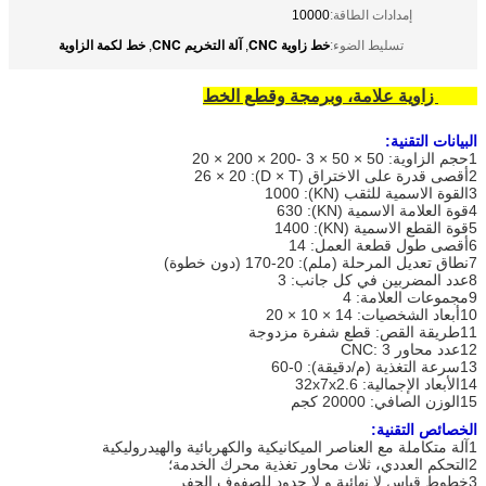
إمدادات الطاقة:
10000
خط زاوية CNC
آلة التخريم CNC
خط لكمة الزاوية
تسليط الضوء:
,
,
CNC زاوية علامة، وبرمجة وقطع الخط
البيانات التقنية:
1حجم الزاوية: 50 × 50 × 3 -200 × 200 × 20
2أقصى قدرة على الاختراق (D × T): 26 × 20
3القوة الاسمية للثقب (KN): 1000
4قوة العلامة الاسمية (KN): 630
5قوة القطع الاسمية (KN): 1400
6أقصى طول قطعة العمل: 14
7نطاق تعديل المرحلة (ملم): 20-170 (دون خطوة)
8عدد المضربين في كل جانب: 3
9مجموعات العلامة: 4
10أبعاد الشخصيات: 14 × 10 × 20
11طريقة القص: قطع شفرة مزدوجة
12عدد محاور CNC: 3
13سرعة التغذية (م/دقيقة): 0-60
14الأبعاد الإجمالية: 32x7x2.6
15الوزن الصافي: 20000 كجم
الخصائص التقنية:
1آلة متكاملة مع العناصر الميكانيكية والكهربائية والهيدروليكية
2التحكم العددي، ثلاث محاور تغذية محرك الخدمة؛
3خطوط قياس لا نهائية و لا حدود للصفوف الحفر