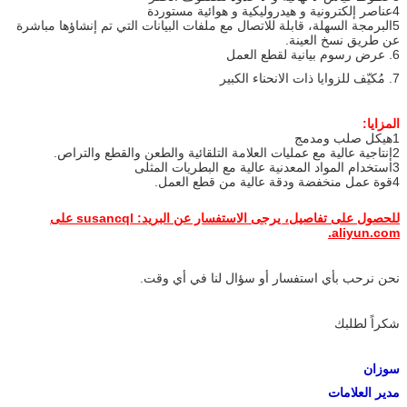
4عناصر إلكترونية و هيدروليكية و هوائية مستوردة
5البرمجة السهلة، قابلة للاتصال مع ملفات البيانات التي تم إنشاؤها مباشرة
عن طريق نسخ العينة.
6. عرض رسوم بيانية لقطع العمل
7. مُكيّف للزوايا ذات الانحناء الكبير
المزايا:
1هيكل صلب ومدمج
2إنتاجية عالية مع عمليات العلامة التلقائية والطعن والقطع والتراص.
3استخدام المواد المعدنية عالية مع البطريات المثلى
4قوة عمل منخفضة ودقة عالية من قطع العمل.
للحصول على تفاصيل، يرجى الاستفسار عن البريد: susancql على
aliyun.com.
نحن نرحب بأي استفسار أو سؤال لنا في أي وقت.
شكراً لطلبك
سوزان
مدير العلامات