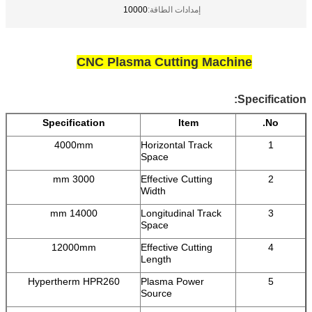
إمدادات الطاقة:
10000
CNC Plasma Cutting Machine
Specification:
Specification
Item
No.
4000mm
Horizontal Track
1
Space
3000 mm
Effective Cutting
2
Width
14000 mm
Longitudinal Track
3
Space
12000mm
Effective Cutting
4
Length
Hypertherm HPR260
Plasma Power
5
Source