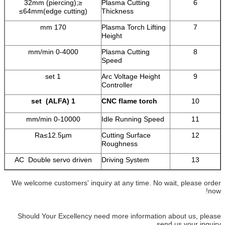
≤32mm (piercing);
Plasma Cutting
6
≤64mm(edge cutting)
Thickness
170 mm
Plasma Torch Lifting
7
Height
0-4000 mm/min
Plasma Cutting
8
Speed
1 set
Arc Voltage Height
9
Controller
1 set (ALFA)
CNC flame torch
10
0-10000 mm/min
Idle Running Speed
11
Ra≤12.5µm
Cutting Surface
12
Roughness
AC Double servo driven
Driving System
13
We welcome customers' inquiry at any time. No wait, please order
now!
Should Your Excellency need more information about us, please
send us your inquiry.