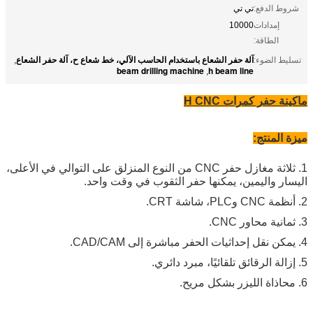
شروط الدفع:
تي تي
إمدادات
10000
الطاقة:
آلة حفر الشعاع باستخدام الحاسب الآلي، خط شعاع ح، آلة حفر الشعاع
تسليط الضوء:
,
beam drilling machine
h beam line
,
ماكينة حفر كمرات H CNC
ميزة المنتج:
1. ثلاثة مغازل حفر CNC من النوع المنزلق على التوالي في الأعلى،
اليسار واليمين، يمكنها حفر الثقوب في وقت واحد.
2. أنظمة CNC وPLC، شاشة CRT.
3. ثمانية محاور CNC.
4. يمكن نقل إحداثيات الحفر مباشرة إلى CAD/CAM.
5. إزالة الرقائق تلقائيًا، مبرد دائري.
6. محاذاة الليزر بشكل مريح.