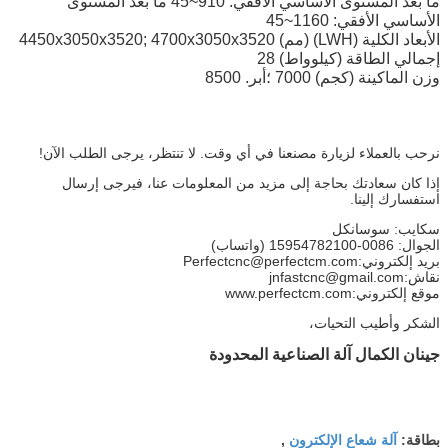
ما بعد المستوى الأساسي الأفقي: 910~45 ما بعد المستوى
الأساسي الأفقي: 1160~45
الأبعاد الكلية (LWH) (مم) 4450x3050x3520; 4700x3050x3520
إجمالي الطاقة (كيلوواط) 28
وزن الماكينة (كجم) 7000 ؛أبر. 8500
نرحب بالعملاء لزيارة مصنعنا في أي وقت. لا تنتظر، يرجى الطلب الآن!
إذا كان سعادتك بحاجة إلى مزيد من المعلومات عنا، فيرجى إرسال
استفسارك إلينا.
سكايب: سوسانكل
الجوال: 0086-15954782100 (واتساب)
بريد إلكتروني:
Perfectcnc@perfectcm.com
نقاش:
jnfastcnc@gmail.com
موقع إلكتروني:
www.perfectcm.com
الشكر وأطيب التحيات،
جينان الكمال آلة الصناعية المحدودة
آلة شعاع الإلكترون
بطاقة:
,