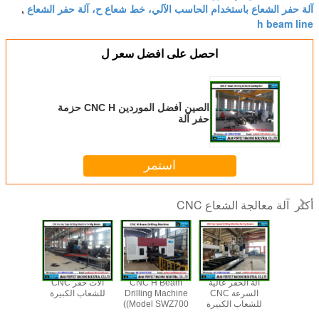
آلة حفر الشعاع باستخدام الحاسب الآلي، خط شعاع ح، آلة حفر الشعاع
,
h beam line
احصل على افضل سعر ل
الصين أفضل الموردين CNC H حزمة
حفر آلة
استمر
آلة معالجة الشعاع CNC
أكثر
CNC H 
آلة الحفر عالية
CNC H Beam
آلات حفر CNC
Drillin
السرعة CNC
Drilling Machine
للشعاب الكبيرة
CNC
Cutting
للشعاب الكبيرة
(Model SWZ700)
SWZ1250)
(النموذج