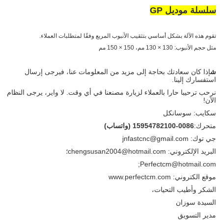
سلسلة موديل GP
تقوم هذه الآلة بشكل أساسي بتثقيب الأنبوب المربع وفقًا لمتطلبات العملاء.
مثل حجم الأنبوب: 130 × 130 مم، 150 × 150 مم
ش
إذا كان سعادتك بحاجة إلى مزيد من المعلومات عنا، فيرجى إرسال
استفسارك إلينا.
نرحب ترحيبا حارا بالعملاء لزيارة مصنعنا في أي وقت. لا واي
ر، يرجى النظام
الآن!
سكايب: سوسانكل
متحرك:
0086-15954782100 (واتساب)
جي توك: jnfastcnc@gmail.com
البريد الإلكتروني: chengsusan2004@hotmail.com؛
Perfectcm@hotmail.com;
موقع الكتروني: www.perfectcm.com
الشكر وأطيب التحيات،
السيدة سوزان
مدير التسويق