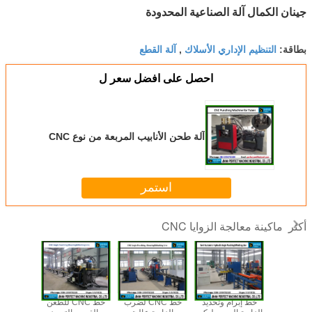
جينان الكمال آلة الصناعية المحدودة
التنظيم الإداري الأسلاك
آلة القطع
بطاقة:
,
احصل على افضل سعر ل
آلة طحن الأنابيب المربعة من نوع CNC
استمر
ماكينة معالجة الزوايا CNC
أكثر
ر الزاوية
خط إبرام وتحديد
خط CNC لضرب
خط CNC للطعن