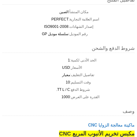
مكان المنشأ:
الصين
اسم العلامة التجارية:
PERFECT
إصدار الشهادات:
ISO9001-2008
رقم الموديل:
سلسلة موديل GP
شروط الدفع والشحن
الحد الأدنى لكمية:
1
الأسعار:
USD
تفاصيل التغليف:
معيار
وقت التسليم:
10
شروط الدفع:
TT L / C.
القدرة على العرض:
1000
وصف
ماكينة معالجة الزوايا CNC
مكبس تخريم الأنبوب المربع CNC