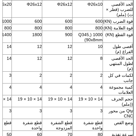
الحد الأقصى
Φ26х10
Φ26x12
Φ26x12
26x20
للضرب (قطر ×
ث) (ملم)
قوة الضرب (KN)
600
600
600
1000
قوة العلامة (KN)
800
800
800
800
قوة القطع (KN)
1000 (Q345,
900
1800
1400
90x8mm)
أقصى طول
10
12
12
14
الفراغ (م)
الحد الأقصى
8
12
12
14
لطول المنتهي
(م)
لكمات في كل
2
2
2
3
جانب
كمية مجموعة
4
4
4
4
العلامات
حجم الحرف
14 × 10 × 19
14 × 10 × 19
14 × 10 × 19
14 × 10 × 19
((ملم)
Qty من محور
3
3
3
3
CNC
وضع القص
قطع شفرة
قطع الشفرة
قطع شفرة
قطع ال
واحدة
المزدوجة
واحدة
سرعة تغذية
80
70
60
50