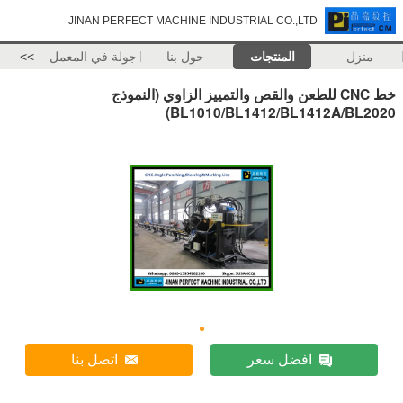
JINAN PERFECT MACHINE INDUSTRIAL CO.,LTD
منزل
المنتجات
حول بنا
جولة في المعمل
>>
خط CNC للطعن والقص والتمييز الزاوي (النموذج
BL1010/BL1412/BL1412A/BL2020)
افضل سعر
اتصل بنا