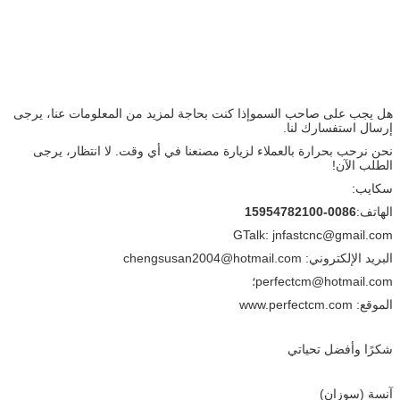
هل يجب على صاحب السمو
إذا كنت بحاجة لمزيد من المعلومات عنا، يرجى
إرسال استفسارك لنا.
نحن نرحب بحرارة بالعملاء لزيارة مصنعنا في أي وقت. لا انتظار، يرجى
الطلب الآن!
سكايب:
الهاتف:
0086-15954782100
GTalk: jnfastcnc@gmail.com
البريد الإلكتروني: chengsusan2004@hotmail.com
perfectcm@hotmail.com؛
الموقع: www.perfectcm.com
شكرًا وأفضل تحياتي
آنسة (سوزان)