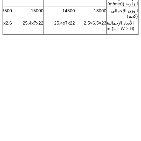
الزاوية ((m/min)
الوزن الإجمالي
13000
14500
15000
16500
(كجم)
الأبعاد الإجمالية
23×6.5×2.5
25.4x7x22
25.4x7x22
x7x2.6
(L × W × H) m